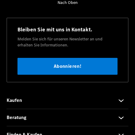
Finanzierung
Gewerbekunden
Kurzfristig
verfügbare
Angebote
V-Klasse
V-Klasse
Marco Polo
Limousinen
Der
elektrische
CLA mit EQ-
Technologie
Der neue
CLA
EQE