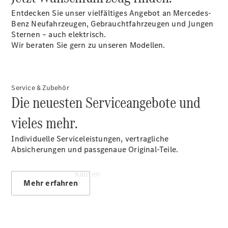
vereinbaren
Entdecken Sie unser vielfältiges Angebot an Mercedes-
Probefahrt
Benz Neufahrzeugen, Gebrauchtfahrzeugen und Jungen
vereinbaren
Sternen – auch elektrisch.
Konfigurator
Wir beraten Sie gern zu unseren Modellen.
Modellübersicht
Tel: +49
3631 6120 0
Service & Zubehör
Die neuesten Serviceangebote und
vieles mehr.
Individuelle Serviceleistungen, vertragliche
Absicherungen und passgenaue Original-Teile.
Kaufen
Mehr erfahren