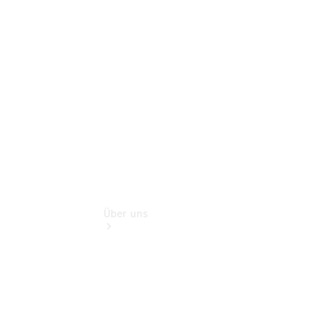
Finanzdienste
Digitale
Extras
Mercedes-
Bent Rent
Über uns