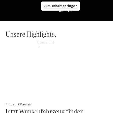
Zum Inhalt springen
Anbieter
Unsere Highlights.
Anbieter
Übersicht
Startseite
Ansprechpartner
finden
Beratung
vereinbaren
Finden & Kaufen
Jetzt Wunschfahrzeug finden.
Servicetermin