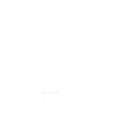
Sterne -
elektrisch
Mercedes-
Benz
Online
Store
Services