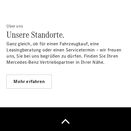
Übersicht
140 Jahre
Über uns
Innovation
Unsere Standorte.
Mercedes-
Benz
Ganz gleich, ob für einen Fahrzeugkauf, eine
Store
Leasingberatung oder einen Servicetermin – wir freuen
Neuwagenangebote
uns, Sie bei uns begrüßen zu dürfen. Finden Sie Ihren
Mercedes-Benz Vertriebspartner in Ihrer Nähe.
Mehr erfahren
Leasing
Privatkunden
Leasing
Gewerbekunden
Finanzierung
Privatkunden