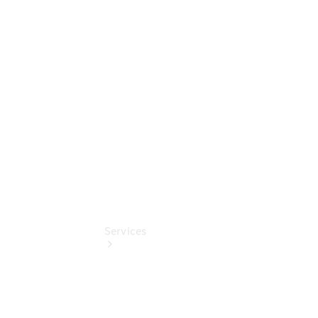
Sterne -
elektrisch
Mercedes-
Benz
Online
Store
Services