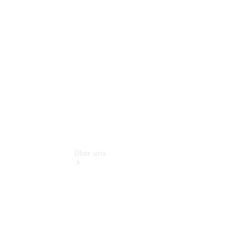
Finanzdienste
Digitale
Extras
Mercedes-
Bent Rent
Über uns