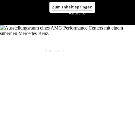
Zum Inhalt springen
Anbieter
Anbieter
Übersicht
Startseite
Ansprechpartner
finden
Beratung
vereinbaren
Servicetermin