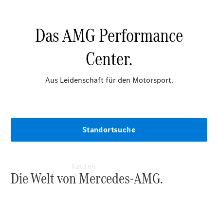
vereinbaren
Probefahrt
vereinbaren
Konfigurator
Modellübersicht
Tel: +49
3631 6120 0
Kaufen