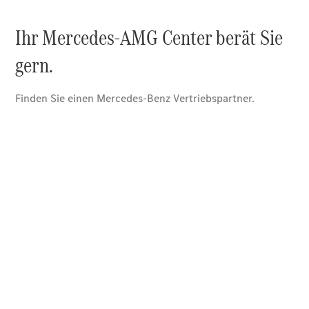
Übersicht
140 Jahre
Innovation
Mercedes-
Benz
Store
Neuwagenangebote
Leasing
Privatkunden
Leasing
Gewerbekunden
Finanzierung
Privatkunden