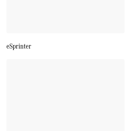
Übersicht
Kontakt
eSprinter
Ansprechpartner
Vans &
Nutzfahrzeuge
Ansprechpartner
Pkw
Probefahrt
Kontaktformular
Jobs &
Karriere
Unternehmens
News