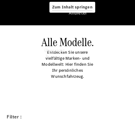
Zum Inhalt springen
Anbieter
Alle Modelle.
Anbieter
Übersicht
Entdecken Sie unsere
vielfältige Marken- und
Modellwelt: Hier finden Sie
Ihr persönliches
Wunschfahrzeug.
Startseite
Modellübersicht
Konfigurator
Filter :
Ansprechpartner
finden
Probefahrt