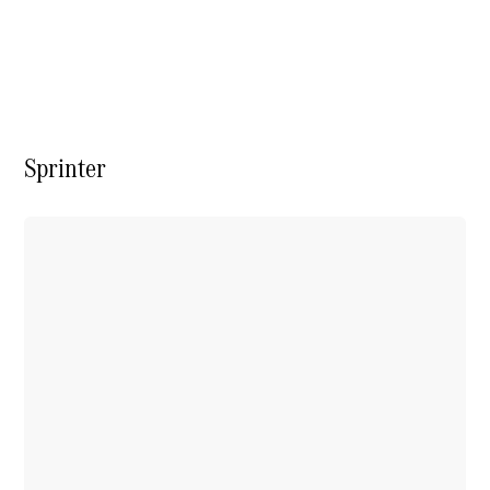
Übersicht
Neuwagenangebote
Sprinter
Übersicht
Transporter
Highlights
Leasing
Privatkunden
Leasing
Gewerbekunden
Finanzierung
Privatkunden
Finanzierung
Gewerbekunden
Mercedes-
Benz