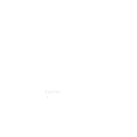
vereinbaren
Beratung
vereinbaren
Servicetermin
vereinbaren
Kaufen