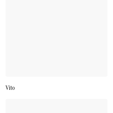
Mercedes-
Benz Rent
Reifen &
Kompletträder
Reifen- und
Komplettradschutz
EU-
Reifenlabel
Transporter-
Vito
Service