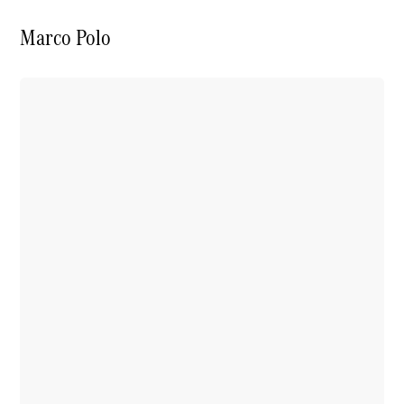
Monitor
Onboard
Marco Polo
Service App
Mercedes-
Benz
Qualität
Übersicht
Original-
Teile
Neufahrzeuggarantie
Online-
Terminbuchung