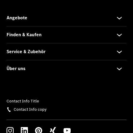
Store
Gebrauchtwagensuche
Elektrotransporter
Sprinter
Sprinter
Kastenwagen
eSprinter
Kastenwagen
- elektrisch
Sprinter
Tourer
Sprinter
Pritschenfahrzeug
eSprinter
Pritschenfahrzeug
- elektrisch