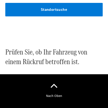
Übersicht
Neuwagenangebote
Übersicht
Transporter
Prüfen Sie, ob Ihr Fahrzeug von
Highlights
Leasing
einem Rückruf betroffen ist.
Privatkunden
Leasing
Gewerbekunden
Finanzierung
Privatkunden
Finanzierung
Gewerbekunden
Mercedes-
Benz