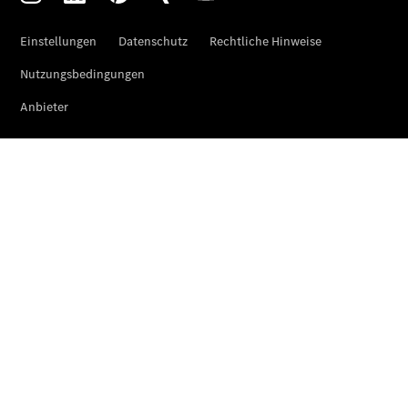
Sprinter
Fahrgestell
eSprinter
Fahrgestell
- elektrisch
Vito
Vito
Kastenwagen
eVito
Kastenwagen
- elektrisch
Vito Mixto
Vito Tourer
eVito
Tourer -