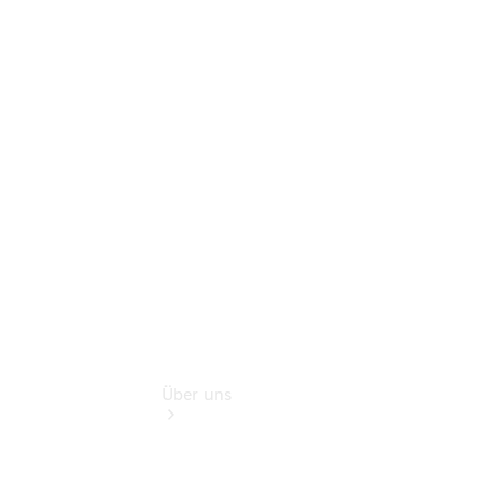
Pannen- &
Schadenhilfe
Service für
Reisemobile
Teile &
Zubehör
Rückrufe &
Umrüstungen
Über uns