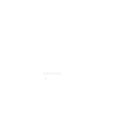
Digitale
Extras
Services
Übersicht
Finanzdienste